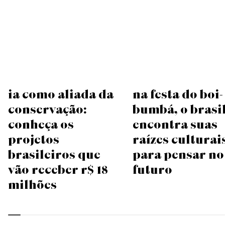
IA como aliada da
Na festa do boi-
conservação:
bumbá, o Brasi
conheça os
encontra suas
projetos
raízes culturai
brasileiros que
para pensar no
vão receber R$ 18
futuro
milhões