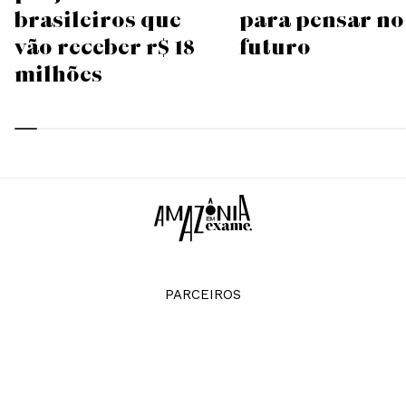
brasileiros que
para pensar no
vão receber R$ 18
futuro
milhões
PARCEIROS