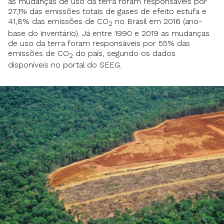
as mudanças de uso da terra foram responsáveis por
27,1% das emissões totais de gases de efeito estufa e
41,8% das emissões de CO
no Brasil em 2016 (ano-
2
base do inventário). Já entre 1990 e 2019 as mudanças
de uso da terra foram responsáveis por 55% das
emissões de CO
do país, segundo os dados
2
disponíveis no portal do SEEG.