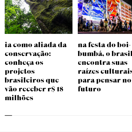
IA como aliada da
Na festa do boi-
conservação:
bumbá, o Brasi
conheça os
encontra suas
projetos
raízes culturai
brasileiros que
para pensar no
vão receber R$ 18
futuro
milhões