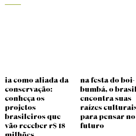
IA como aliada da
Na festa do boi-
conservação:
bumbá, o Brasi
conheça os
encontra suas
projetos
raízes culturai
brasileiros que
para pensar no
vão receber R$ 18
futuro
milhões